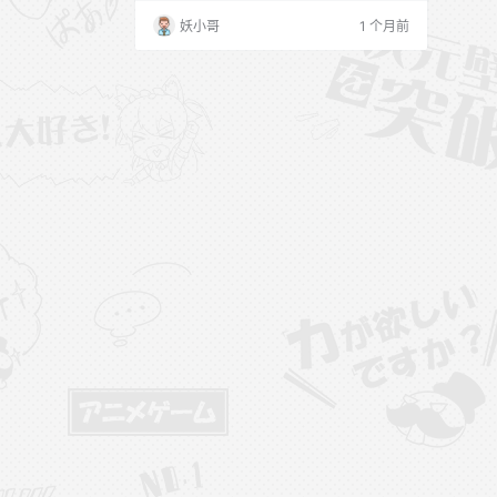
博：@脸红8酱 脸红八酱(初恋的八) 微密圈
妖小哥
1 个月前
合集资源目录 QT001 脸红八酱 微博精选无
杂图 [33P-6V 86.07 MB] QT002 八酱 抖
音无水印备份 [87V 183 MB] NO.001期 [31
P-23.48 MB] NO.0…