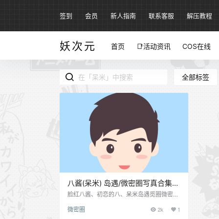
签到
会员
新人指南
联系客服
解压教程
妖次元
首页
📑活动资讯
COS在线
全部标签
八酱(呆米) 岛遇/微密圈写真合集下
载[45套][持续更新]
脸红八酱、初恋的八、呆米岛遇觅圈微密圈
资源，抖音知名穿搭博主，粉丝几十万，人
微密圈
2k
1
称小魅魔，她拍的作品那是非常用心，每一
期都有好多视频。有兴趣的可以看一看~ 微