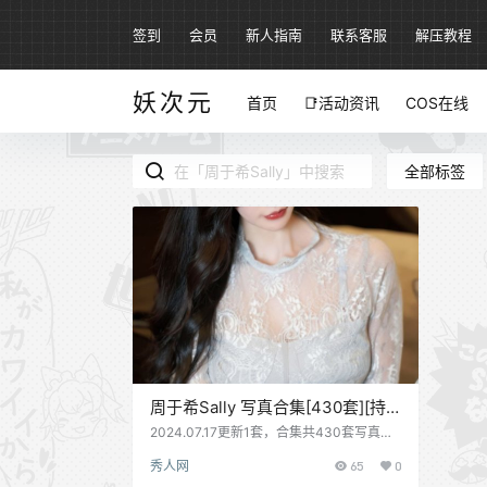
签到
会员
新人指南
联系客服
解压教程
妖次元
首页
📑活动资讯
COS在线
全部标签
周于希Sally 写真合集[430套][持
续更新]
2024.07.17更新1套，合集共430套写真资
源 周于希，1995年10月1日出生于中国江苏
秀人网
65
0
省，毕业于上海交大医学院，现任职模特及
网络主播。 2017年，出演电影《父子雄