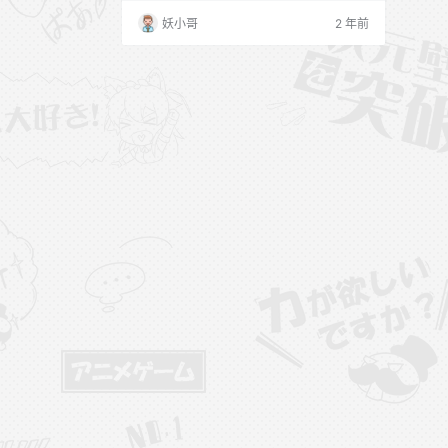
兵》并在影片饰演某角色，以及电影《夏至
妖小哥
2 年前
未至》。 2019年3月，参加山东卫视筹备多
时的国内首档大型家长成长类真人秀《育儿
大作战》担当花漾育儿团。 微博：@周于希
Sally 2024年07月17日更新： 秀人网 202
4.05.…