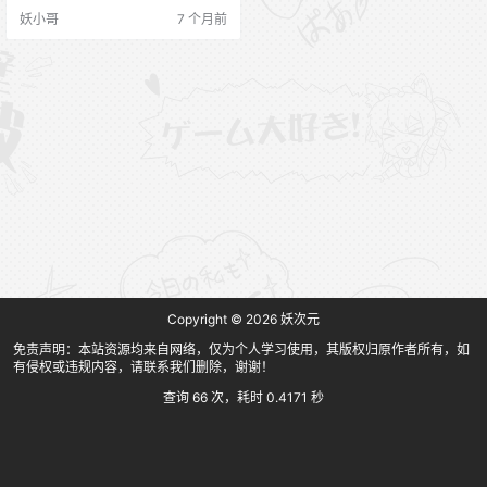
付费作品全套合集资源打包下载 资
妖小哥
7 个月前
源数量：大约310张图片+12部短视
频 圆溜溜啊圆 介绍图
Copyright © 2026
妖次元
免责声明：本站资源均来自网络，仅为个人学习使用，其版权归原作者所有，如
有侵权或违规内容，请联系我们删除，谢谢！
查询 66 次，耗时 0.4171 秒