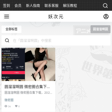
签到
会员
新人指南
联系客服
解压教程
永久地址
妖次元
全部标签
圆溜溜啊圆
圆溜溜啊圆 微密圈合集下载
全套写真作品
圆溜溜啊圆 微密圈合集下载，2025.
12.28 发布 姓名：圆溜溜啊圆 职
微密圈
业：抖音主播 微博：@圆溜溜啊圆
合集含金量：A级，圆溜溜啊圆秘语
34
0
空间/觅圈微密圈/铁粉空间/岛遇VIP