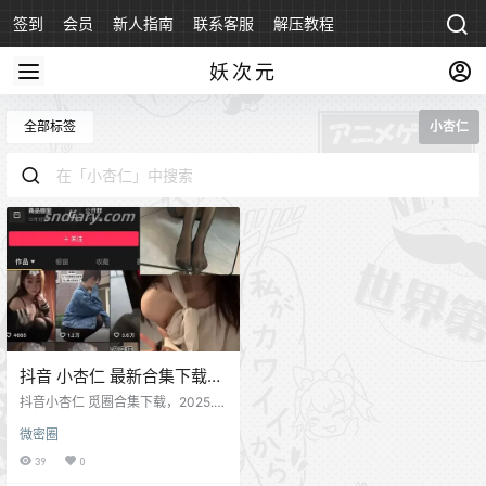
签到
会员
新人指南
联系客服
解压教程
永久地址
妖次元
全部标签
小杏仁
抖音 小杏仁 最新合集下载
[全套觅圈]资源更新中
抖音小杏仁 觅圈合集下载，2025.1
2.22 更新 写真介绍图，实际无本站
微密圈
水印 小杏仁 觅圈合集全套下载目录
001 小杏仁 dy无水印备份 [208V 3
39
0
49.84 MB] 抖音 小杏仁 觅圈微密圈