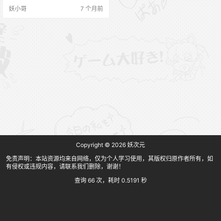
NO.001期 [36P-14V 56.51 MB] 抖
妖小哥
7 个月前
音 小杏仁 觅圈微密圈 NO.002期 [5
1P-2V 14.52 MB] 抖音 小杏仁 觅圈
微密圈 NO.003期 [53P-2V 17.…
Copyright © 2026
妖次元
免责声明：本站资源均来自网络，仅为个人学习使用，其版权归原作者所有，如
有侵权或违规内容，请联系我们删除，谢谢！
查询 66 次，耗时 0.5191 秒