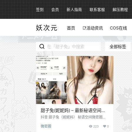
签到
会员
新人指南
联系客服
解压教程
妖次元
首页
📑活动资讯
COS在线
全部标签
甜子兔(妮妮妈) – 最新秘语空间微
密圈合集 25年抖音资源更新中
抖音 甜子兔（妮妮妈） 秘语空间微密圈合
集下载，2025.08.17 更新 抖音/快手穿搭舞
微密圈
223
0
蹈博主，抖音号：Abcd528. IP属地：浙江
女 理想型：@秘语空间- 🔍甜子兔 反差御