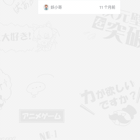
姐，她的订阅写真都很用心去回馈给会员，
妖小哥
11 个月前
喜欢的话多多支持本人~ 甜子兔 模特介绍图
甜子兔 微密圈秘语空间合集全套目录 抖音
甜子兔 秘语空间微密圈合集【251张图片 2
97个小视频】