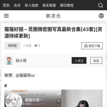
签到
会员
新人指南
联系客服
解压教程
永久地址
妖次元
猫猫好困 – 觅圈微密圈写真最新合集[43套][资
源持续更新]
0
微密圈
1 年前
前往下载
妖小哥
关注
私信
微博：@猫猫呀ss