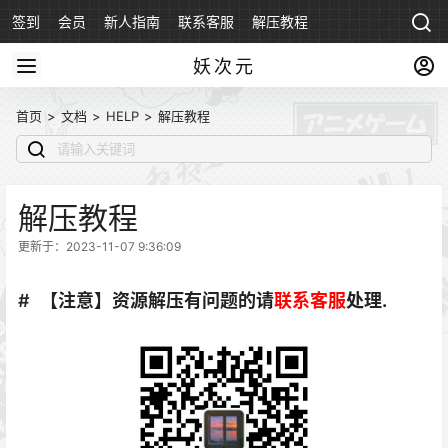
签到
会员
新人指南
联系客服
解压教程
永久地址
妖次元
首页
>
文档
>
HELP
>
解压教程
解压教程
更新于：2023-11-07 9:36:09
【注意】资源解压有问题的请
联系客服
处理.