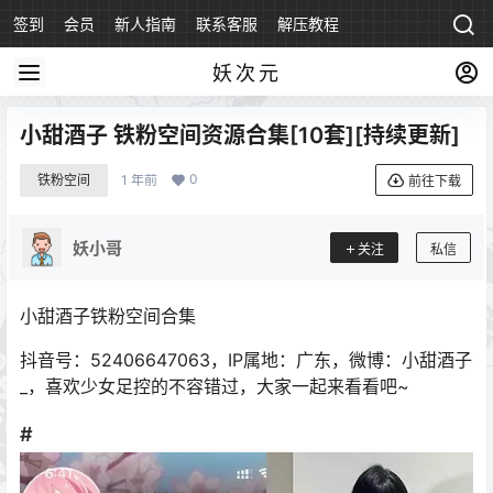
签到
会员
新人指南
联系客服
解压教程
永久地址
妖次元
小甜酒子 铁粉空间资源合集[10套][持续更新]
0
铁粉空间
1 年前
前往下载
妖小哥
关注
私信
小甜酒子铁粉空间合集
抖音号：52406647063，IP属地：广东，微博：小甜酒子
_，喜欢少女足控的不容错过，大家一起来看看吧~