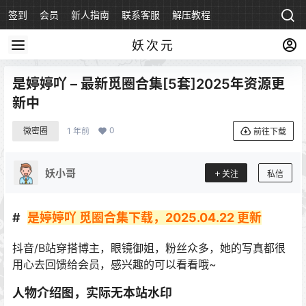
签到
会员
新人指南
联系客服
解压教程
永久地址
妖次元
是婷婷吖 – 最新觅圈合集[5套]2025年资源更
新中
0
微密圈
1 年前
前往下载
妖小哥
关注
私信
是婷婷吖 觅圈合集下载，2025.04.22 更新
抖音/B站穿搭博主，眼镜御姐，粉丝众多，她的写真都很
用心去回馈给会员，感兴趣的可以看看哦~
人物介绍图，实际无本站水印