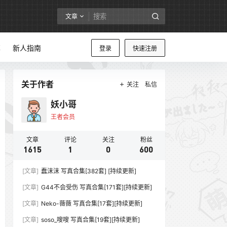
文章
享
新人指南
登录
快速注册
关于作者
关注
私信
妖小哥
王者会员
文章
评论
关注
粉丝
1615
1
0
600
[文章]
蠢沫沫 写真合集[382套] [持续更新]
[文章]
G44不会受伤 写真合集[171套][持续更新]
[文章]
Neko-薇薇 写真合集[17套][持续更新]
[文章]
soso_嗖嗖 写真合集[19套][持续更新]