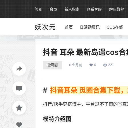
签到
会员
新人指南
联系客服
解压教程
妖次元
首页
📑活动资讯
COS在线
抖音 耳朵 最新岛遇cos
0
221
微密圈
6 个月前
抖音耳朵 觅圈合集下载，20
抖音/快手穿搭博主，平台过不了审的写真
模特介绍图