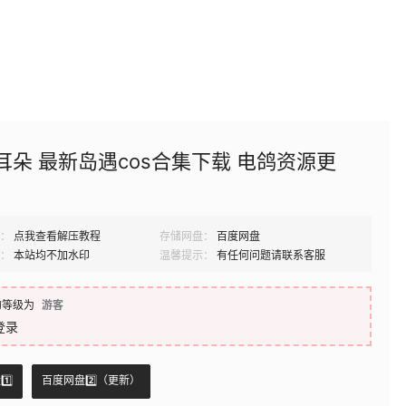
耳朵 最新岛遇cos合集下载 电鸽资源更
：
点我查看解压教程
存储网盘：
百度网盘
：
本站均不加水印
温馨提示：
有任何问题请联系客服
的等级为
游客
登录
️⃣
百度网盘2️⃣（更新）