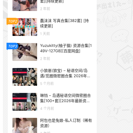
套][持续更新]
2 年前
蠢沫沫 写真合集[382套] [持
TOP2
续更新]
1 天前
Yuzukitty(柚子猫) 资源合集[1
TOP3
49V-127GB][百度网盘]
2 年前
小狼崽(狼宝) – 秘语空间/岛
遇/觅圈微密圈合集 2026年抖
音资源更新中
5 个月前
琳铛 – 岛遇秘语空间微密圈合
集[100+套][2026年最新资源
更新中]
4 个月前
阿包也是兔娘-私人订制（稀有
资源）