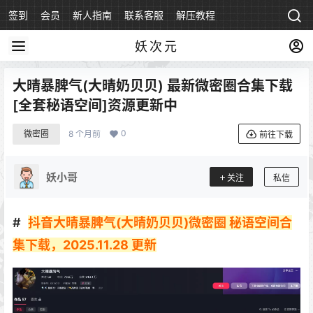
签到
会员
新人指南
联系客服
解压教程
永久地址
妖次元
大晴暴脾气(大晴奶贝贝) 最新微密圈合集下载
[全套秘语空间]资源更新中
0
微密圈
8 个月前
前往下载
妖小哥
关注
私信
抖音大晴暴脾气(大晴奶贝贝)微密圈 秘语空间合
集下载，2025.11.28 更新