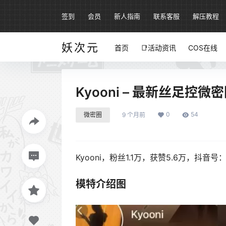
签到
会员
新人指南
联系客服
解压教程
妖次元
首页
📑活动资讯
COS在线
Kyooni – 最新丝足控
0
54
微密圈
9 个月前
Kyooni，粉丝1.1万，获赞5.6万，抖音号
模特介绍图