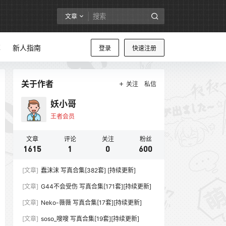
文章
享
新人指南
登录
快速注册
关于作者
关注
私信
妖小哥
王者会员
文章
评论
关注
粉丝
1615
1
0
600
[文章]
蠢沫沫 写真合集[382套] [持续更新]
[文章]
G44不会受伤 写真合集[171套][持续更新]
[文章]
Neko-薇薇 写真合集[17套][持续更新]
[文章]
soso_嗖嗖 写真合集[19套][持续更新]