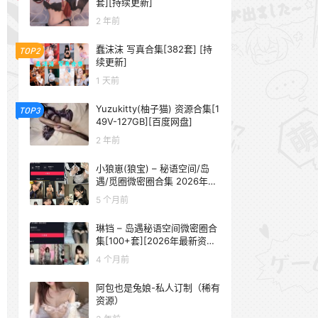
套][持续更新]
2 年前
蠢沫沫 写真合集[382套] [持
TOP2
续更新]
1 天前
Yuzukitty(柚子猫) 资源合集[1
TOP3
49V-127GB][百度网盘]
2 年前
小狼崽(狼宝) – 秘语空间/岛
遇/觅圈微密圈合集 2026年抖
音资源更新中
5 个月前
琳铛 – 岛遇秘语空间微密圈合
集[100+套][2026年最新资源
更新中]
4 个月前
阿包也是兔娘-私人订制（稀有
资源）