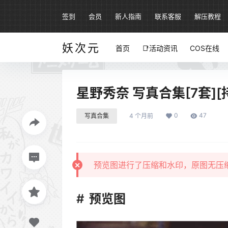
签到
会员
新人指南
联系客服
解压教程
妖次元
首页
📑活动资讯
COS在线
星野秀奈 写真合集[7套][
0
47
写真合集
4 个月前
预览图进行了压缩和水印，原图无压
预览图