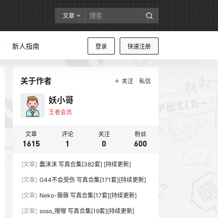
文章
享
新人指南
登录
快速注册
关于作者
关注
私信
妖小哥
王者会员
文章
评论
关注
粉丝
1615
1
0
600
[文章]
蠢沫沫 写真合集[382套] [持续更新]
[文章]
G44不会受伤 写真合集[171套][持续更新]
[文章]
Neko-薇薇 写真合集[17套][持续更新]
[文章]
soso_嗖嗖 写真合集[19套][持续更新]