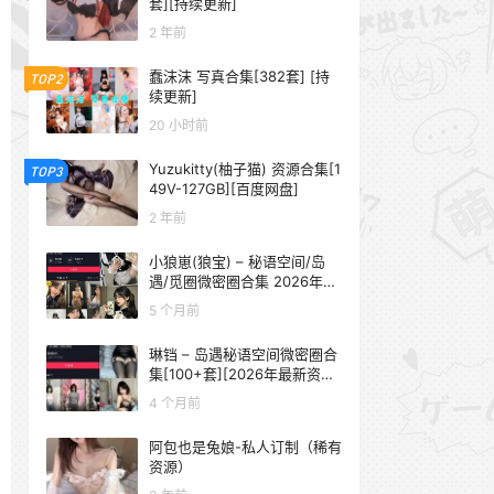
套][持续更新]
2 年前
蠢沫沫 写真合集[382套] [持
TOP2
续更新]
20 小时前
Yuzukitty(柚子猫) 资源合集[1
TOP3
49V-127GB][百度网盘]
2 年前
小狼崽(狼宝) – 秘语空间/岛
遇/觅圈微密圈合集 2026年抖
音资源更新中
5 个月前
琳铛 – 岛遇秘语空间微密圈合
集[100+套][2026年最新资源
更新中]
4 个月前
阿包也是兔娘-私人订制（稀有
资源）