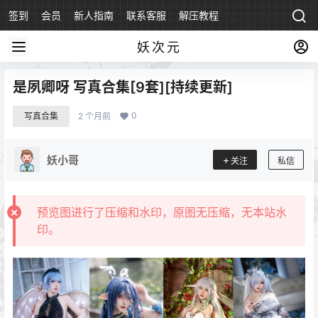
签到
会员
新人指南
联系客服
解压教程
永久地址
妖次元
是夙卿呀 写真合集[9套][持续更新]
0
写真合集
2 个月前
妖小哥
关注
私信
预览图进行了压缩和水印，原图无压缩，无本站水
印。