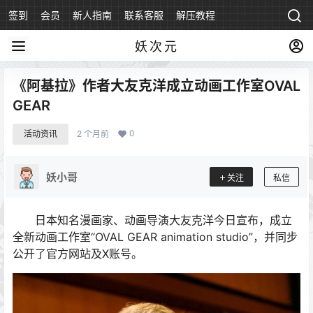
签到
会员
新人指南
联系客服
解压教程
永久地址
妖次元
《阿基拉》作者大友克洋成立动画工作室OVAL
GEAR
0
活动资讯
2 个月前
妖小哥
关注
私信
日本知名漫画家、动画导演大友克洋今日宣布，成立
全新动画工作室“OVAL GEAR animation studio”，并同步
公开了官方网站及X账号。