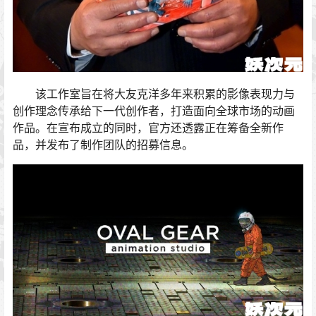
该工作室旨在将大友克洋多年来积累的影像表现力与
创作理念传承给下一代创作者，打造面向全球市场的动画
作品。在宣布成立的同时，官方还透露正在筹备全新作
品，并发布了制作团队的招募信息。