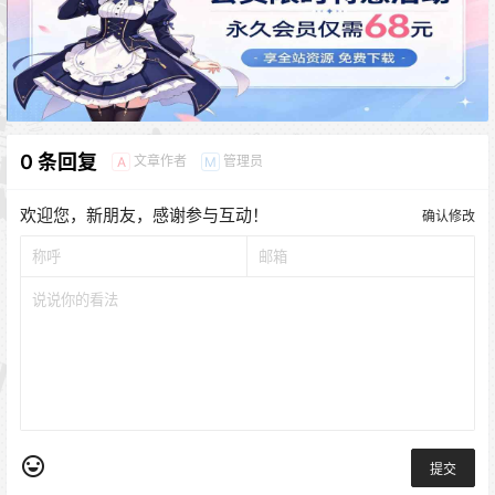
0 条回复
文章作者
管理员
A
M
欢迎您，新朋友，感谢参与互动！
确认修改
提交