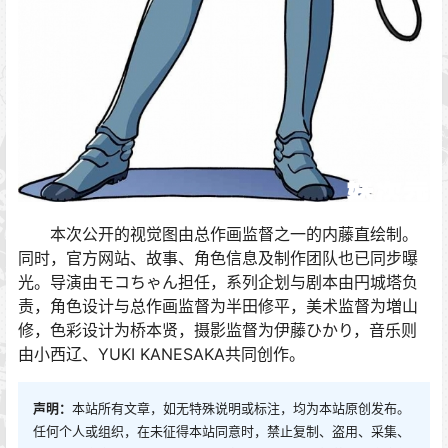
本次公开的视觉图由总作画监督之一的内藤直绘制。
同时，官方网站、故事、角色信息及制作团队也已同步曝
光。导演由モコちゃん担任，系列企划与剧本由円城塔负
责，角色设计与总作画监督为半田修平，美术监督为増山
修，色彩设计为桥本贤，摄影监督为伊藤ひかり，音乐则
由小西辽、YUKI KANESAKA共同创作。
声明：
本站所有文章，如无特殊说明或标注，均为本站原创发布。
任何个人或组织，在未征得本站同意时，禁止复制、盗用、采集、