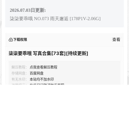
2026.07.03日更新:
柒柒要乖哦 NO.073 雨天邂逅 [178P1V-2.06G]
查看
下载权限
柒柒要乖哦 写真合集[73套][持续更新]
解压教程：
点我查看解压教程
存储网盘：
百度网盘
有无水印：
本站均不加水印
温馨提示：
有任何问题请联系客服
您当前的等级为
游客
请先
登录
百度网盘