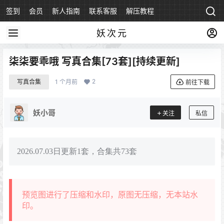
签到
会员
新人指南
联系客服
解压教程
永久地址
妖次元
柒柒要乖哦 写真合集[73套][持续更新]
2
写真合集
1 个月前
前往下载
妖小哥
关注
私信
2026.07.03日更新1套，合集共73套
预览图进行了压缩和水印，原图无压缩，无本站水
印。