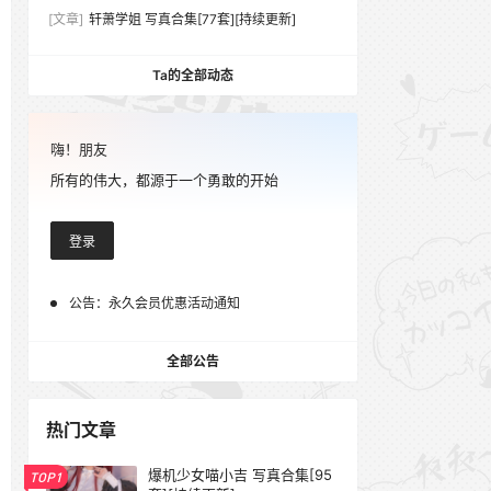
[文章]
轩萧学姐 写真合集[77套][持续更新]
Ta的全部动态
嗨！朋友
所有的伟大，都源于一个勇敢的开始
登录
公告：
永久会员优惠活动通知
全部公告
热门文章
爆机少女喵小吉 写真合集[95
TOP1