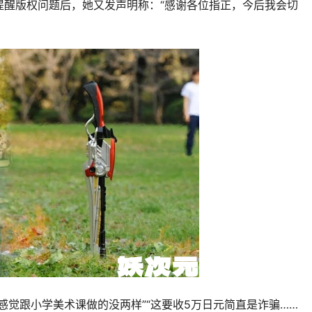
提醒版权问题后，她又发声明称：“感谢各位指正，今后我会切
觉跟小学美术课做的没两样”“这要收5万日元简直是诈骗……