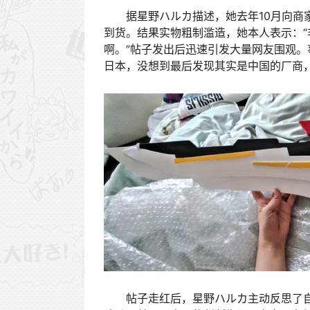
据星野ハルカ描述，她去年10月向商家
到货。结果实物粗制滥造，她本人表示：“
啊。”帖子发出后迅速引发大量网友围观
日本，没想到最后发现其实是中国的厂商
帖子走红后，星野ハルカ主动反思了自