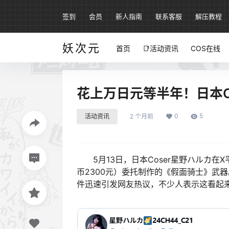
签到
会员
新人指南
联系客服
解压教程
妖次元
首页
📑活动资讯
COS在线
花上万日元等半年！日本C
0
5
活动资讯
2 个月前
5月13日，日本Coser星野ハルカ在
币2300元）委托制作的《假面骑士》武
件迅速引发网友热议，不少人表示这看起来