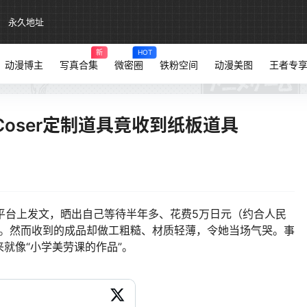
永久地址
新
HOT
动漫博主
写真合集
微密圈
铁粉空间
动漫美图
王者专
oser定制道具竟收到纸板道具
X平台上发文，晒出自己等待半年多、花费5万日元（约合人民
器。然而收到的成品却做工粗糙、材质轻薄，令她当场气哭。事
就像“小学美劳课的作品”。