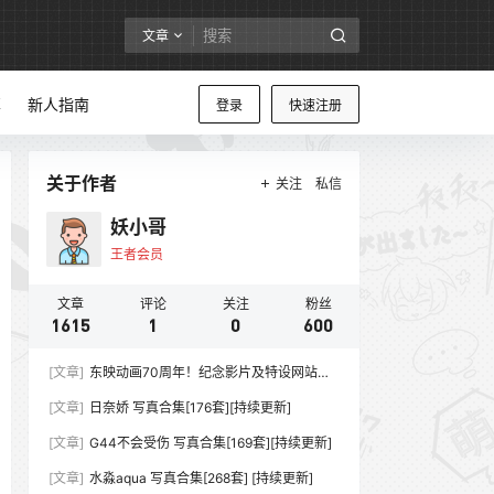
文章
享
新人指南
登录
快速注册
关于作者
关注
私信
妖小哥
王者会员
文章
评论
关注
粉丝
1615
1
0
600
[文章]
东映动画70周年！纪念影片及特设网站同
步上线
[文章]
日奈娇 写真合集[176套][持续更新]
[文章]
G44不会受伤 写真合集[169套][持续更新]
[文章]
水淼aqua 写真合集[268套] [持续更新]