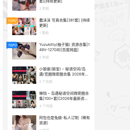
套][持续更新]
2 年前
蠢沫沫 写真合集[381套] [持续
TOP2
更新]
1 周前
Yuzukitty(柚子猫) 资源合集[1
TOP3
49V-127GB][百度网盘]
2 年前
小狼崽(狼宝) – 秘语空间/岛
遇/觅圈微密圈合集 2026年抖
音资源更新中
5 个月前
琳铛 – 岛遇秘语空间微密圈合
集[100+套][2026年最新资源
更新中]
4 个月前
阿包也是兔娘-私人订制（稀有
资源）