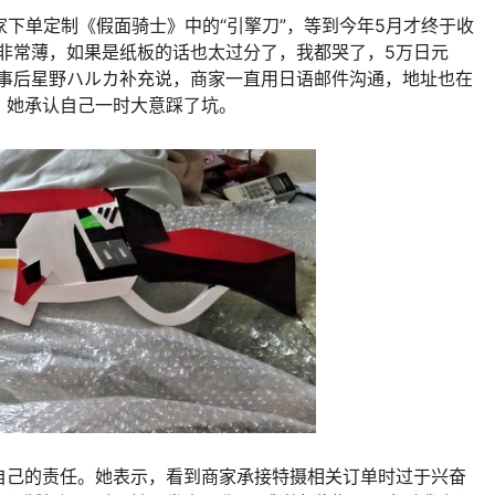
下单定制《假面骑士》中的“引擎刀”，等到今年5月才终于收
非常薄，如果是纸板的话也太过分了，我都哭了，5万日元
。事后星野ハルカ补充说，商家一直用日语邮件沟通，地址也在
，她承认自己一时大意踩了坑。
己的责任。她表示，看到商家承接特摄相关订单时过于兴奋