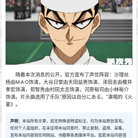
随着本次消息的公开，官方宣布了声优阵容：沙理丝
杨由M·A·O饰演，大谷日堂由天田益男饰演，泽田圭由樱井
孝宏饰演，荀智秀由村田太志饰演，河原裕司由小林裕介
饰演。片头曲选用了乐队“原因は自分にある。”演唱的《火
宴》。
声明：
本站所有文章，如无特殊说明或标注，均为本站原创发布。
任何个人或组织，在未征得本站同意时，禁止复制、盗用、采集、
发布本站内容到任何网站、书籍等各类媒体平台。如若本站内容侵