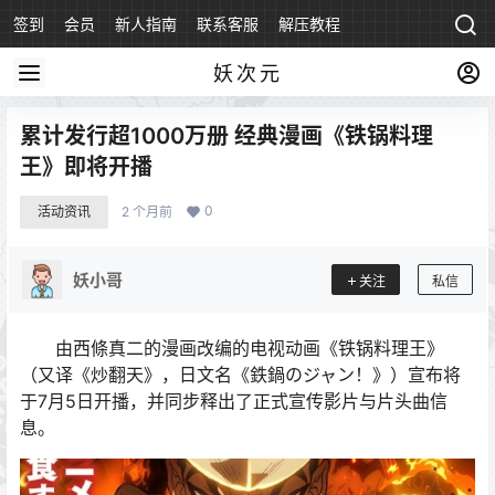
签到
会员
新人指南
联系客服
解压教程
永久地址
妖次元
累计发行超1000万册 经典漫画《铁锅料理
王》即将开播
0
活动资讯
2 个月前
妖小哥
关注
私信
由西條真二的漫画改编的电视动画《铁锅料理王》
（又译《炒翻天》，日文名《鉄鍋のジャン！》）宣布将
于7月5日开播，并同步释出了正式宣传影片与片头曲信
息。