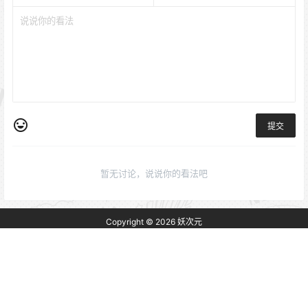
提交
暂无讨论，说说你的看法吧
Copyright © 2026
妖次元
免责声明：本站资源均来自网络，仅为个人学习使用，其版权归原作者所有，如
有侵权或违规内容，请联系我们删除，谢谢！
查询 95 次，耗时 0.4011 秒