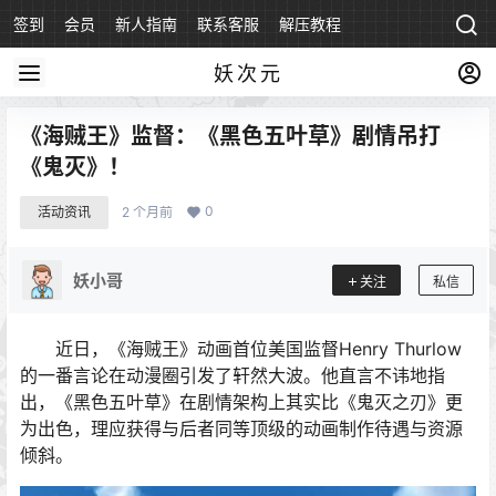
签到
会员
新人指南
联系客服
解压教程
永久地址
妖次元
《海贼王》监督：《黑色五叶草》剧情吊打
《鬼灭》！
0
活动资讯
2 个月前
妖小哥
关注
私信
近日，《海贼王》动画首位美国监督Henry Thurlow
的一番言论在动漫圈引发了轩然大波。他直言不讳地指
出，《黑色五叶草》在剧情架构上其实比《鬼灭之刃》更
为出色，理应获得与后者同等顶级的动画制作待遇与资源
倾斜。