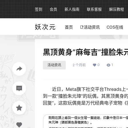
签到
会员
新人指南
联系客服
解压教程
妖次元
首页
📑活动资讯
COS在线
黑顶黄身”麻每吉”撞脸朱
0
1
活动资讯
2 个月前
近日，Meta旗下社交平台Thread
到一款”撞脸朱元璋”的玩偶，其黑顶黄身
回复”，这款玩偶竟是万代经典电子宠物《