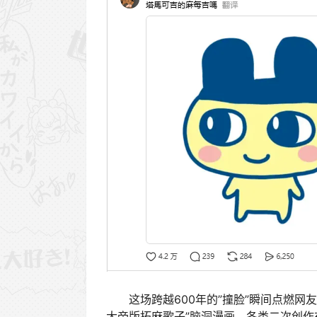
这场跨越600年的”撞脸”瞬间点燃网友创
大帝版拓麻歌子”脑洞漫画，各类二次创作