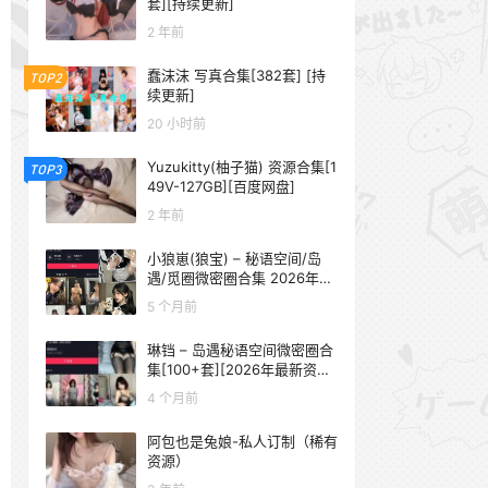
套][持续更新]
2 年前
蠢沫沫 写真合集[382套] [持
TOP2
续更新]
20 小时前
Yuzukitty(柚子猫) 资源合集[1
TOP3
49V-127GB][百度网盘]
2 年前
小狼崽(狼宝) – 秘语空间/岛
遇/觅圈微密圈合集 2026年抖
音资源更新中
5 个月前
琳铛 – 岛遇秘语空间微密圈合
集[100+套][2026年最新资源
更新中]
4 个月前
阿包也是兔娘-私人订制（稀有
资源）