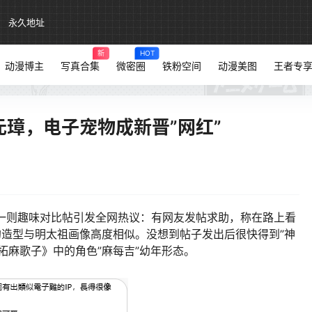
永久地址
新
HOT
动漫博主
写真合集
微密圈
铁粉空间
动漫美图
王者专
元璋，电子宠物成新晋”网红”
s上一则趣味对比帖引发全网热议：有网友发帖求助，称在路上看
的造型与明太祖画像高度相似。没想到帖子发出后很快得到”神
拓麻歌子》中的角色”麻每吉”幼年形态。