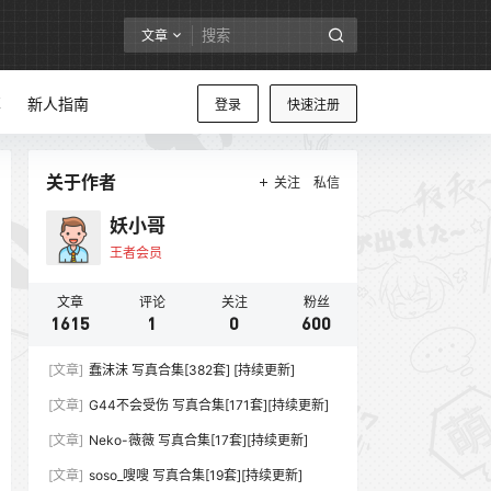
文章
享
新人指南
登录
快速注册
关于作者
关注
私信
妖小哥
王者会员
文章
评论
关注
粉丝
1615
1
0
600
[文章]
蠢沫沫 写真合集[382套] [持续更新]
[文章]
G44不会受伤 写真合集[171套][持续更新]
[文章]
Neko-薇薇 写真合集[17套][持续更新]
[文章]
soso_嗖嗖 写真合集[19套][持续更新]