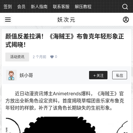
签到
会员
新人指南
联系客服
解压教程
永久地址
妖次元
颜值反差拉满！《海贼王》布鲁克年轻形象正
式揭晓！
0
活动资讯
2 个月前
妖小哥
关注
私信
近日动漫资讯博主Animetrends爆料，《海贼王》官
方放出全新角色设定资料，首度揭晓草帽团音乐家布鲁克
年轻时的样貌，补齐了该角色长期缺失的生前形象。