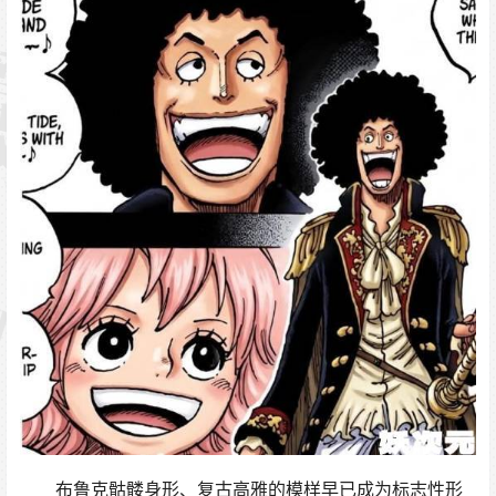
布鲁克骷髅身形、复古高雅的模样早已成为标志性形