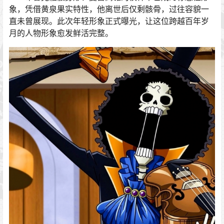
象，凭借黄泉果实特性，他离世后仅剩骸骨，过往容貌一
直未曾展现。此次年轻形象正式曝光，让这位跨越百年岁
月的人物形象愈发鲜活完整。