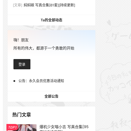
[文章]
焖焖碳 写真合集[61套][持续更新]
Ta的全部动态
嗨！朋友
所有的伟大，都源于一个勇敢的开始
登录
公告：
永久会员优惠活动通知
全部公告
热门文章
爆机少女喵小吉 写真合集[95
TOP1