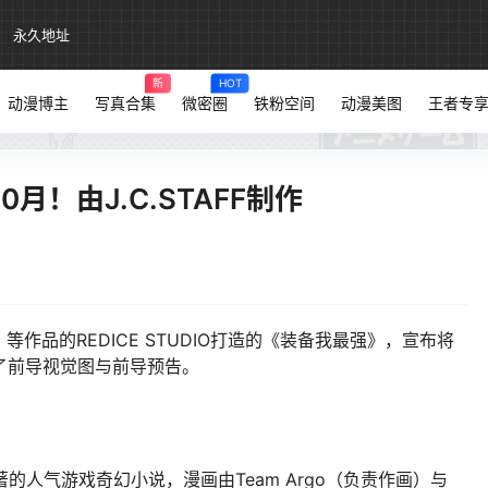
永久地址
新
HOT
动漫博主
写真合集
微密圈
铁粉空间
动漫美图
王者专
月！由J.C.STAFF制作
的REDICE STUDIO打造的《装备我最强》，宣布将
了前导视觉图与前导预告。
的人气游戏奇幻小说，漫画由Team Argo（负责作画）与