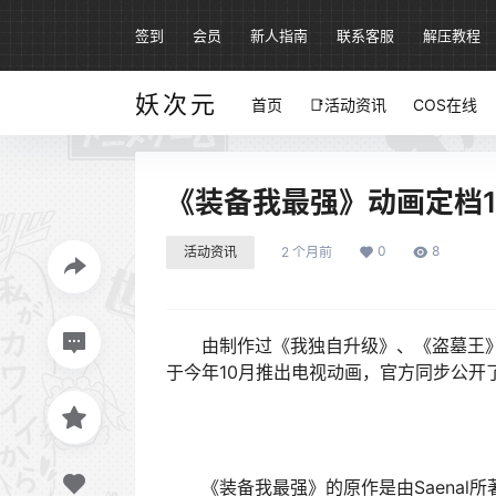
签到
会员
新人指南
联系客服
解压教程
妖次元
首页
📑活动资讯
COS在线
《装备我最强》动画定档10
0
8
活动资讯
2 个月前
由制作过《我独自升级》、《盗墓王》等作品
于今年10月推出电视动画，官方同步公开
《装备我最强》的原作是由Saenal所著