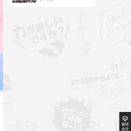
4 个月前
解锁
会员