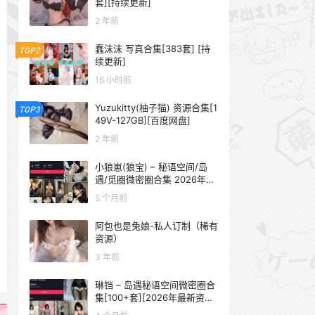
套][持续更新]
2 年前
蠢沫沫 写真合集[383套] [持
TOP2
续更新]
16 小时前
Yuzukitty(柚子猫) 资源合集[1
TOP3
49V-127GB][百度网盘]
2 年前
小狼崽(狼宝) – 秘语空间/岛
遇/觅圈微密圈合集 2026年抖
音资源更新中
5 个月前
阿包也是兔娘-私人订制（稀有
资源）
3 年前
琳铛 – 岛遇秘语空间微密圈合
集[100+套][2026年最新资源
更新中]