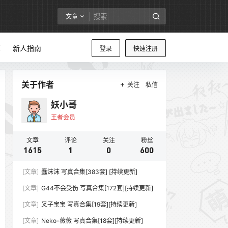
文章
享
新人指南
登录
快速注册
关于作者
关注
私信
妖小哥
王者会员
文章
评论
关注
粉丝
1615
1
0
600
[文章]
蠢沫沫 写真合集[383套] [持续更新]
[文章]
G44不会受伤 写真合集[172套][持续更新]
[文章]
叉子宝宝 写真合集[19套][持续更新]
[文章]
Neko-薇薇 写真合集[18套][持续更新]