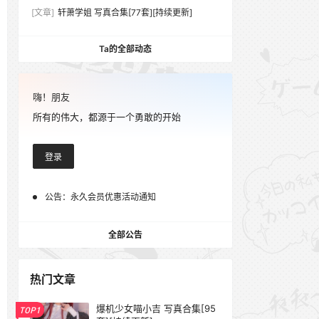
[文章]
轩萧学姐 写真合集[77套][持续更新]
Ta的全部动态
嗨！朋友
所有的伟大，都源于一个勇敢的开始
登录
公告：
永久会员优惠活动通知
全部公告
热门文章
爆机少女喵小吉 写真合集[95
TOP1