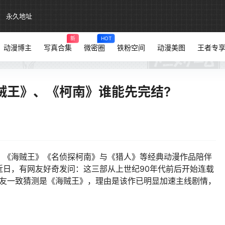
永久地址
新
HOT
动漫博主
写真合集
微密圈
铁粉空间
动漫美图
王者专
贼王》、《柯南》谁能先完结?
《海贼王》《名侦探柯南》与《猎人》等经典动漫作品陪伴
近日，有网友好奇发问：这三部从上世纪90年代前后开始连载
网友一致猜测是《海贼王》，理由是该作已明显加速主线剧情，