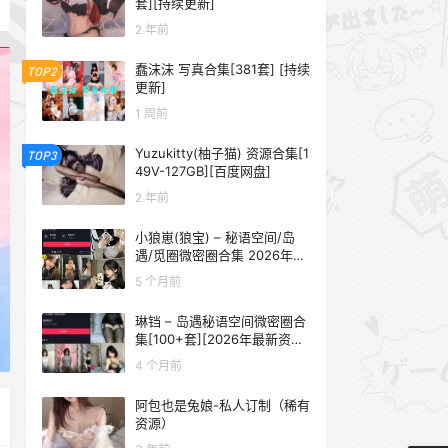
套][持续更新]
2 年前
蠢沫沫 写真合集[381套] [持续
TOP2
更新]
1 周前
Yuzukitty(柚子猫) 资源合集[1
TOP3
49V-127GB][百度网盘]
2 年前
小狼崽(狼宝) – 秘语空间/岛
遇/觅圈微密圈合集 2026年抖
音资源更新中
5 个月前
琳铛 – 岛遇秘语空间微密圈合
集[100+套][2026年最新资源
更新中]
4 个月前
阿包也是兔娘-私人订制（稀有
资源）