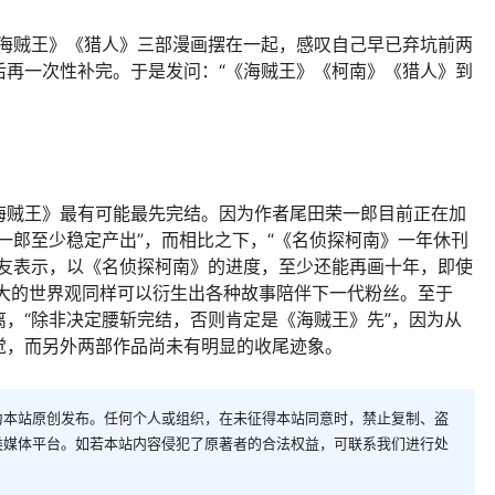
贼王》《猎人》三部漫画摆在一起，感叹自己早已弃坑前两
后再一次性补完。于是发问：“《海贼王》《柯南》《猎人》到
贼王》最有可能最先完结。因为作者尾田荣一郎目前正在加
一郎至少稳定产出”，而相比之下，“《名侦探柯南》一年休刊
网友表示，以《名侦探柯南》的进度，至少还能再画十年，即使
庞大的世界观同样可以衍生出各种故事陪伴下一代粉丝。至于
，“除非决定腰斩完结，否则肯定是《海贼王》先”，因为从
觉，而另外两部作品尚未有明显的收尾迹象。
为本站原创发布。任何个人或组织，在未征得本站同意时，禁止复制、盗
类媒体平台。如若本站内容侵犯了原著者的合法权益，可联系我们进行处