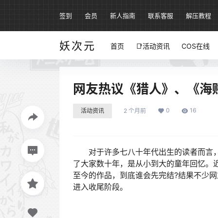
签到
会员
新人指南
联系客服
解压教程
妖次元
首页
📑活动资讯
COS在线
网友热议《猎人》、《海
0
16
活动资讯
2 个月前
对于许多七八十年代出生的读者而言，
了大家数十年，是从小到大的童年回忆。
至今的作品，到底谁会先完结?结果不少
进入收尾阶段。