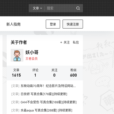
文章
享
新人指南
登录
快速注册
关于作者
关注
私信
妖小哥
王者会员
文章
评论
关注
粉丝
1615
1
0
600
[文章]
东映动画70周年！纪念影片及特设网站同
步上线
[文章]
日奈娇 写真合集[176套][持续更新]
[文章]
G44不会受伤 写真合集[169套][持续更新]
[文章]
水淼aqua 写真合集[268套] [持续更新]