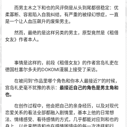
而男主木之下和也的风评倒是从头到尾都很稳定：优
柔寡断、容易陷入自我纠结，有严重的被绿幻想症，一直
是一个让人血压飙升的废柴男主。
然而，最绝的是这样另类的男主，原型竟然是《租借
女友》作者本人。
事情是这样的，前段《租借女友》的作者宫岛礼吏在
德国杜塞尔多夫的DOKOMI漫展上接受了采访。
在被问到“作品里哪个角色和你本人最接近?”的时候，
宫岛礼吏毫不犹豫的表示：
最接近自己的角色是男主角和
也。
在创作过程中，他会把自己的亲身经历，以及对现代
恋爱关系的看法全部都融入剧情里，基本上他的日常想
法、情绪感受、看待感情的方式，几乎都能对应到和也的
身上，以此来塑造和也在感情困境中的每一次选择和行