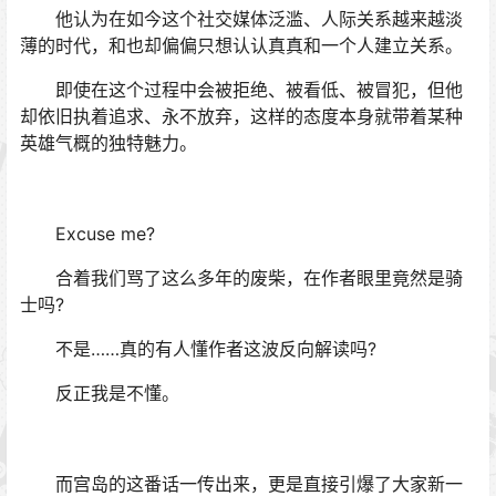
他认为在如今这个社交媒体泛滥、人际关系越来越淡
薄的时代，和也却偏偏只想认认真真和一个人建立关系。
即使在这个过程中会被拒绝、被看低、被冒犯，但他
却依旧执着追求、永不放弃，这样的态度本身就带着某种
英雄气概的独特魅力。
Excuse me?
合着我们骂了这么多年的废柴，在作者眼里竟然是骑
士吗?
不是……真的有人懂作者这波反向解读吗?
反正我是不懂。
而宫岛的这番话一传出来，更是直接引爆了大家新一