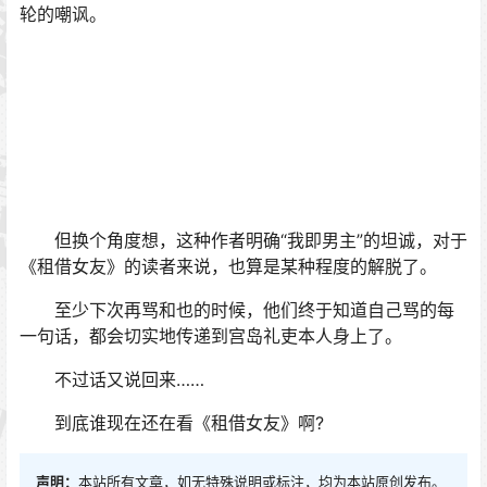
轮的嘲讽。
但换个角度想，这种作者明确“我即男主”的坦诚，对于
《租借女友》的读者来说，也算是某种程度的解脱了。
至少下次再骂和也的时候，他们终于知道自己骂的每
一句话，都会切实地传递到宫岛礼吏本人身上了。
不过话又说回来……
到底谁现在还在看《租借女友》啊?
声明：
本站所有文章，如无特殊说明或标注，均为本站原创发布。