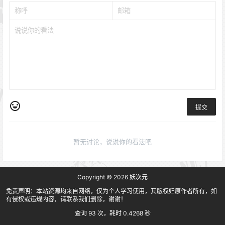
提交
暂无讨论，说说你的看法吧
Copyright © 2026
妖次元
免责声明：本站资源均来自网络，仅为个人学习使用，其版权归原作者所有，如
有侵权或违规内容，请联系我们删除，谢谢！
查询 93 次，耗时 0.4268 秒