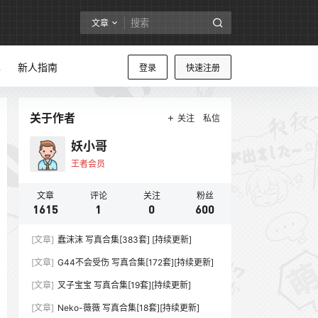
文章
享
新人指南
登录
快速注册
关于作者
关注
私信
妖小哥
王者会员
文章
评论
关注
粉丝
1615
1
0
600
[文章]
蠢沫沫 写真合集[383套] [持续更新]
[文章]
G44不会受伤 写真合集[172套][持续更新]
[文章]
叉子宝宝 写真合集[19套][持续更新]
[文章]
Neko-薇薇 写真合集[18套][持续更新]