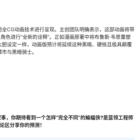
CG动画技术进行呈现。主创团队明确表示，这部动画将带
典角色进行“全新的诠释”。正如漫画原著中将布鲁斯·韦恩重塑
大胆设定一样，动画版预计将延续这种黑暗、硬核且极具颠覆
谭市与黑暗骑士。
事，你期待看到一个怎样“完全不同”的蝙蝠侠?是蓝领工程师
评论区分享你的预测！