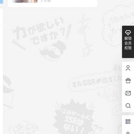
3 年前
解锁
会员
权限