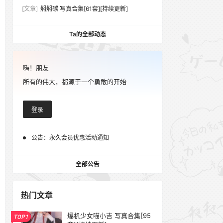
[文章]
焖焖碳 写真合集[61套][持续更新]
Ta的全部动态
嗨！朋友
所有的伟大，都源于一个勇敢的开始
登录
公告：
永久会员优惠活动通知
全部公告
热门文章
爆机少女喵小吉 写真合集[95
TOP1