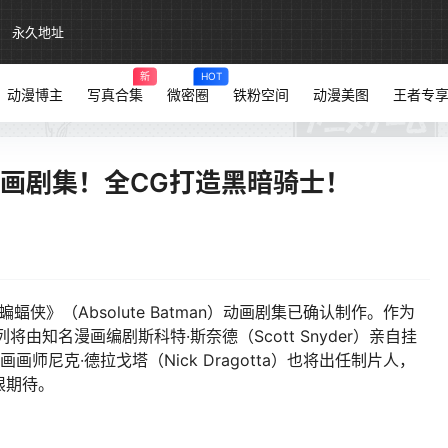
永久地址
新
HOT
动漫博主
写真合集
微密圈
铁粉空间
动漫美图
王者专
动画剧集！全CG打造黑暗骑士！
》（Absolute Batman）动画剧集已确认制作。作为
由知名漫画编剧斯科特·斯奈德（Scott Snyder）亲自挂
画画师尼克·德拉戈塔（Nick Dragotta）也将出任制片人，
限期待。