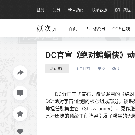
签到
会员
新人指南
联系客服
解压教程
妖次元
首页
📑活动资讯
COS在线
DC官宣《绝对蝙蝠侠》
0
8
活动资讯
1 个月前
DC近日正式宣布，备受瞩目的《绝对蝙蝠侠
DC“绝对宇宙”企划的核心组成部分，该系列将
帅担任剧集主管（Showrunner），原作漫
原汁原味的顶级主创阵容引发了粉丝的无