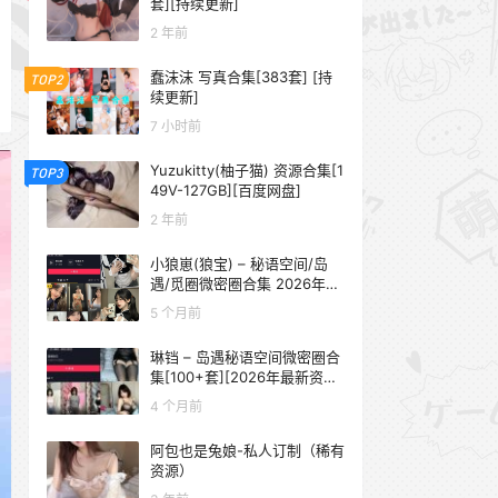
套][持续更新]
2 年前
蠢沫沫 写真合集[383套] [持
TOP2
续更新]
7 小时前
Yuzukitty(柚子猫) 资源合集[1
TOP3
49V-127GB][百度网盘]
2 年前
小狼崽(狼宝) – 秘语空间/岛
遇/觅圈微密圈合集 2026年抖
音资源更新中
5 个月前
琳铛 – 岛遇秘语空间微密圈合
集[100+套][2026年最新资源
更新中]
4 个月前
阿包也是兔娘-私人订制（稀有
资源）