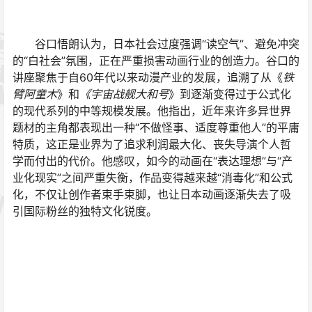
谷口悟朗认为，日本社会过度强调“读空气”、避免冲突
的“白社会”氛围，正在严重损害动画行业的创造力。谷口的
讲座聚焦于自60年代以来动漫产业的发展，追溯了从《
铁
臂阿童木
》和
《宇宙战舰大和号
》到逐渐变得过于公式化
的现代系列的中等规模发展。他指出，近年来许多异世界
题材的主角都表现出一种“不做怪事、适度尊重他人”的平庸
特质，这正是业界为了追求利润最大化、丧失导演个人哲
学而付出的代价。他感叹，如今的动画在“表达理想”与“产
业化现实”之间严重失衡，作品变得越来越“消毒化”和公式
化，不仅让创作者束手束脚，也让日本动画逐渐失去了吸
引国际粉丝的独特文化锐度。