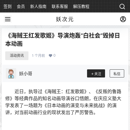
签到
会员
新人指南
联系客服
解压教程
永久地址
妖次元
《海贼王红发歌姬》导演炮轰“白社会”毁掉日
本动画
0
活动资讯
1 个月前
妖小哥
关注
私信
近日，执导过《海贼王：红发歌姬》、《反叛的鲁路
修》等经典作品的知名动画导演谷口悟朗，在庆应义塾大
学发表了一场题为《日本动画的演变与未来挑战》的演
讲，对当前动画行业的现状发出了严厉警告。