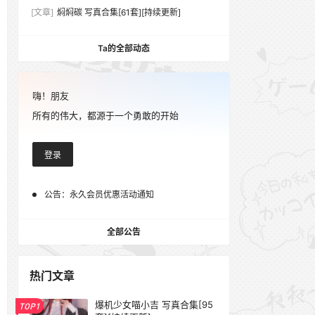
[文章]
焖焖碳 写真合集[61套][持续更新]
Ta的全部动态
嗨！朋友
所有的伟大，都源于一个勇敢的开始
登录
公告：
永久会员优惠活动通知
全部公告
热门文章
爆机少女喵小吉 写真合集[95
TOP1