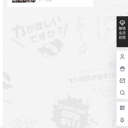
4 个月前
解锁
会员
权限