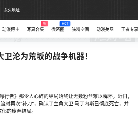
永久地址
新
HOT
动漫博主
写真合集
微密圈
铁粉空间
动漫美图
王者专
大卫沦为荒坂的战争机器！
缘行者》那令人心碎的结局始终让无数粉丝难以释怀。近日，
与粉丝交流时再次“补刀”，确认了主角大卫·马丁内斯已彻底死亡，并
致郁的废弃结局。