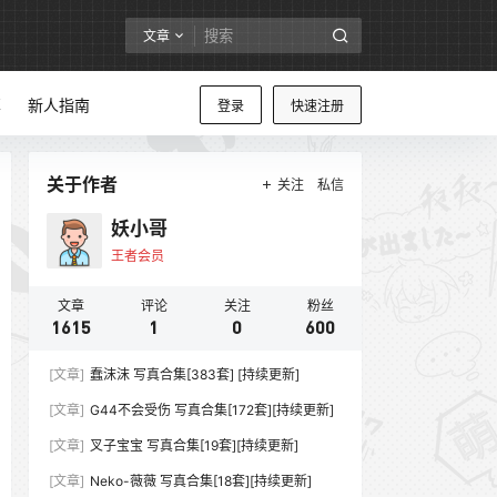
文章
享
新人指南
登录
快速注册
关于作者
关注
私信
妖小哥
王者会员
文章
评论
关注
粉丝
1615
1
0
600
[文章]
蠢沫沫 写真合集[383套] [持续更新]
[文章]
G44不会受伤 写真合集[172套][持续更新]
[文章]
叉子宝宝 写真合集[19套][持续更新]
[文章]
Neko-薇薇 写真合集[18套][持续更新]