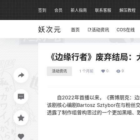
签到
会员
新人指南
联系客服
解压教程
妖次元
首页
📑活动资讯
COS在线
《边缘行者》废弃结局：
0
9
活动资讯
1 个月前
自2022年首播以来，《赛博朋克：边
该剧核心编剧Bartosz Sztybor在
透露了制作组曾构思过的一个更加黑暗、