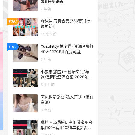
套][持续更新]
2 年前
蠢沫沫 写真合集[383套] [持
TOP2
续更新]
14 小时前
Yuzukitty(柚子猫) 资源合集[1
TOP3
49V-127GB][百度网盘]
2 年前
小狼崽(狼宝) – 秘语空间/岛
遇/觅圈微密圈合集 2026年抖
音资源更新中
5 个月前
阿包也是兔娘-私人订制（稀有
资源）
3 年前
琳铛 – 岛遇秘语空间微密圈合
集[100+套][2026年最新资源
更新中]