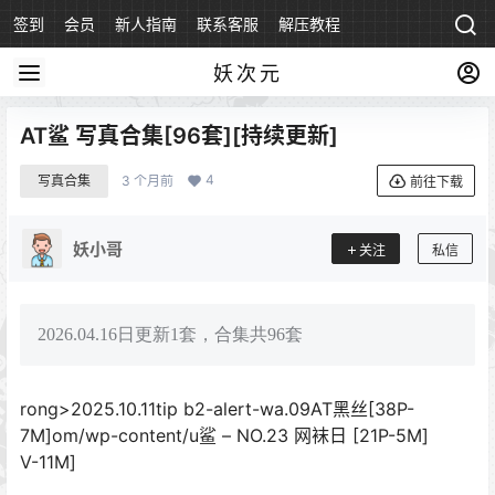
签到
会员
新人指南
联系客服
解压教程
永久地址
妖次元
AT鲨 写真合集[96套][持续更新]
4
写真合集
3 个月前
前往下载
妖小哥
关注
私信
2026.04.16日更新1套，合集共96套
rong>2025.10.11tip b2-alert-wa.09
AT黑丝[38P-
7M]
om/wp-content/u鲨 – NO.23 网袜日 [21P-5M]
V-11M]