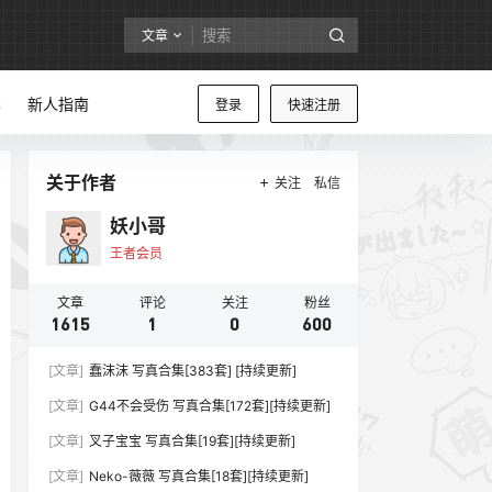
文章
享
新人指南
登录
快速注册
关于作者
关注
私信
妖小哥
王者会员
文章
评论
关注
粉丝
1615
1
0
600
[文章]
蠢沫沫 写真合集[383套] [持续更新]
[文章]
G44不会受伤 写真合集[172套][持续更新]
[文章]
叉子宝宝 写真合集[19套][持续更新]
[文章]
Neko-薇薇 写真合集[18套][持续更新]