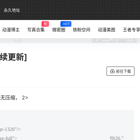
永久地址
新
HOT
动漫博主
写真合集
微密圈
铁粉空间
动漫美图
王者专
持续更新]
前往下载
，原图无压缩， 2>
uge-1326″/>
ize-full”>
怡26,”