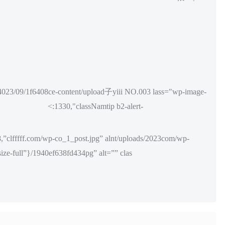
3/09/1f6408ce-content/upload子yiii NO.003 lass="wp-image-
<:1330,"classNamtip b2-alert-
,”clfffff.com/wp-co_1_post.jpg” alnt/uploads/2023com/wp-
size-full”}/1940ef638fd434pg” alt=”” clas