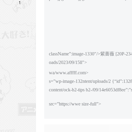
1
className”:image-1330″/>紫蔷薇 [20P-23402
oads/2023/09/15ll">
wa/www.afffff.com>
s=”wp-image-132ntent/uploads/2 {“id”:1328
content/ock-b2-tips b2-/09/14e6053df8ee”:”
src=”https://wwe size-full”>