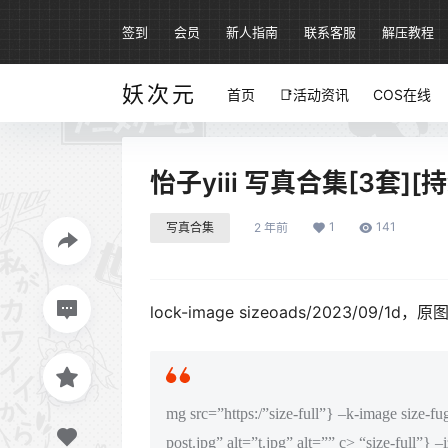
签到
会员
新人指南
联系客服
解压教程
妖次元
首页
📑活动资讯
COS在线
怡子yiii 写真合集[3套][
1
141
写真合集
2 年前
lock-image sizeoads/2023/09/1d
mg src=”https:/”size-full”} –k-image size-f
post.jpg” alt=”t.jpg” alt=”” c>
“size-full”} –