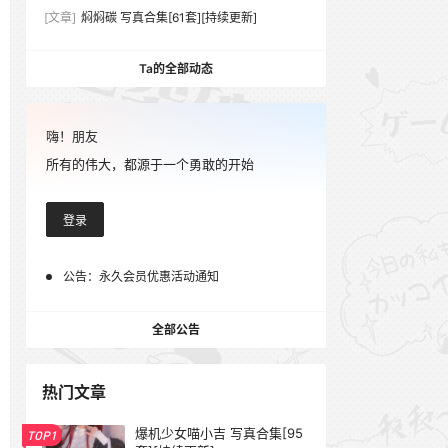
[文章]
焖焖碳 写真合集[61套][持续更新]
Ta的全部动态
嗨！朋友
所有的伟大，都源于一个勇敢的开始
登录
公告：
永久会员优惠活动通知
全部公告
热门文章
爆机少女喵小吉 写真合集[95
TOP1