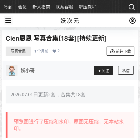
签到
会员
新人指南
联系客服
解压教程
永久地址
妖次元
Cien恩恩 写真合集[18套][持续更新]
2
写真合集
1 个月前
前往下载
妖小哥
关注
私信
2026.07.01日更新2套，合集共18套
预览图进行了压缩和水印，原图无压缩，无本站水
印。