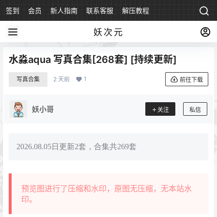
签到
会员
新人指南
联系客服
解压教程
永久地址
妖次元
水淼aqua 写真合集[268套] [持续更新]
1
写真合集
2 天前
前往下载
妖小哥
关注
私信
2026.08.05日更新2套，合集共269套
预览图进行了压缩和水印，原图无压缩，无本站水
印。