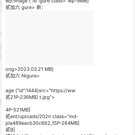
wp:image {“id”:gure class=”wp-9MB]
贰加六 gure>
新：
ong>2023.03.21 MB]
贰加六 Nigure>
age {“id”:1444}src=”https://ww
贰21P-236MB] t.jpg”>
4P-521MB]
贰ent/uploads/202n class=”md-
pla489eacb30c662_15P-264MB]
贰B]