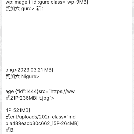
wp:image {“id”:gure class=”wp-9MB]
贰加六 gure>
新：
ong>2023.03.21 MB]
贰加六 Nigure>
age {“id”:1444}src=”https://ww
贰21P-236MB] t.jpg”>
4P-521MB]
贰ent/uploads/202n class=”md-
pla489eacb30c662_15P-264MB]
贰B]