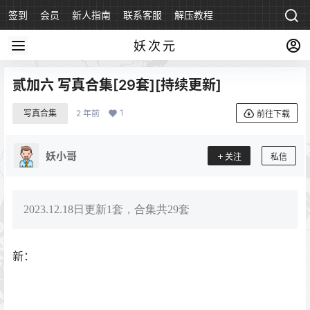
签到
会员
新人指南
联系客服
解压教程
永久地址
妖次元
贰加六 写真合集[29套][持续更新]
1
写真合集
2 年前
前往下载
妖小哥
关注
私信
2023.12.18日更新1套，合集共29套
新：