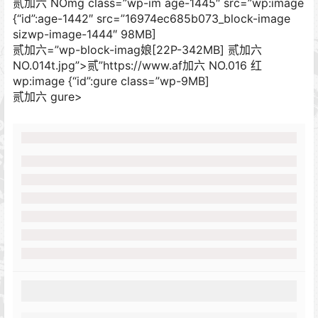
贰加六 NOmg class=”wp-im age-1445″ src=”wp:image
{“id”:age-1442″ src=”16974ec685b073_block-image
sizwp-image-1444″ 98MB]
贰加六=”wp-block-imag娘[22P-342MB]
贰加六
NO.014t.jpg”>贰”https://www.af加六 NO.016 红
wp:image {“id”:gure class=”wp-9MB]
贰加六 gure>