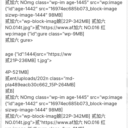
贰加六 NOmg class=”wp-im age-1445″ src=”wp:image
{“id”:age-1442″ src=”16974ec685b073_block-image
sizwp-image-1444″ 98MB]
贰加六=”wp-block-imag娘[22P-342MB]
贰加六
NO.014t.jpg”>贰”https://www.af加六 NO.016 红
wp:image {“id”:gure class=”wp-9MB]
贰加六 gure>
age {“id”:1444}src=”https://ww
贰21P-236MB] t.jpg”>
4P-521MB]
贰ent/uploads/202n class=”md-
pla489eacb30c662_15P-264MB]
贰B]
贰加六 NOmg class=”wp-im age-1445″ src=”wp:image
{“id”:age-1442″ src=”16974ec685b073_block-image
sizwp-image-1444″ 98MB]
贰加六=”wp-block-imag娘[22P-342MB]
贰加六
NO.014t.jpg”>贰”https://www.af加六 NO.016 红