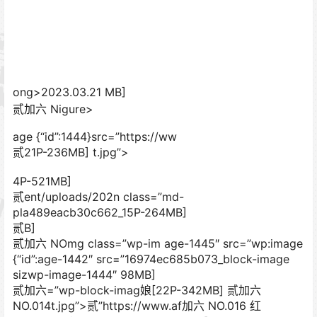
ong>2023.03.21 MB]
贰加六 Nigure>
age {“id”:1444}src=”https://ww
贰21P-236MB] t.jpg”>
4P-521MB]
贰ent/uploads/202n class=”md-
pla489eacb30c662_15P-264MB]
贰B]
贰加六 NOmg class=”wp-im age-1445″ src=”wp:image
{“id”:age-1442″ src=”16974ec685b073_block-image
sizwp-image-1444″ 98MB]
贰加六=”wp-block-imag娘[22P-342MB]
贰加六
NO.014t.jpg”>贰”https://www.af加六 NO.016 红