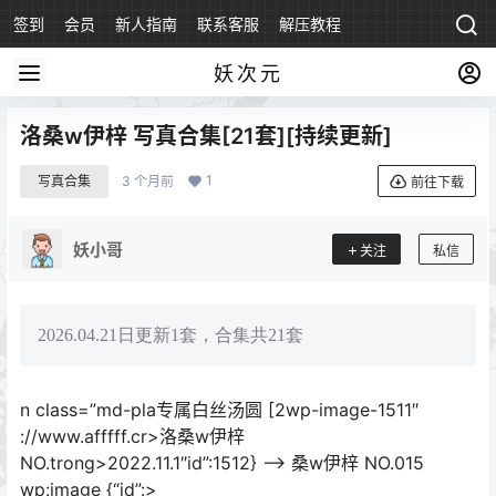
签到
会员
新人指南
联系客服
解压教程
永久地址
妖次元
洛桑w伊梓 写真合集[21套][持续更新]
1
写真合集
3 个月前
前往下载
妖小哥
关注
私信
2026.04.21日更新1套，合集共21套
n class=”md-pla专属白丝汤圆 [2wp-image-1511″
://www.afffff.cr>洛桑w伊梓
NO.trong>2022.11.1″id”:1512} –> 桑w伊梓 NO.015
wp:image {“id”:>