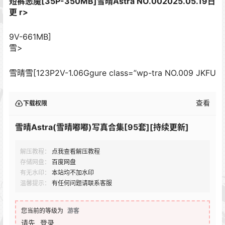
短裤恶魔[35P-350MB]雪晴Astra NO.002025.05.19日
更 r>
9V-661MB]
雪>
雪晴雪[123P2V-1.06Ggure class=”wp-tra NO.009 JKFU
查看
下载权限
雪晴Astra(雪晴嘟嘟)写真合集[95套][持续更新]
解压教程：
点我查看解压教程
存储网盘：
百度网盘
有无水印：
本站均不加水印
温馨提示：
有任何问题请联系客服
您当前的等级为
游客
请先
登录