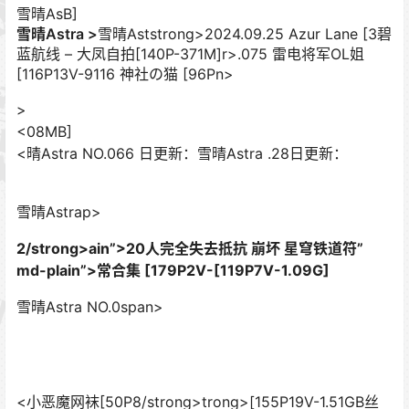
雪晴AsB]
雪晴Astra >
雪晴Aststrong>2024.09.25 Azur Lane [3碧
蓝航线 – 大凤自拍[140P-371M]r>.075 雷电将军OL姐
[116P13V-9116 神社の猫 [96Pn>
>
<08MB]
<晴Astra NO.066 日更新：雪晴Astra .28日更新：
雪晴Astrap>
2/strong>ain”>
20人完全失去抵抗 崩坏 星穹铁道符”
md-plain”>
常合集 [179P2V-[119P7V-1.09G]
雪晴Astra NO.0span>
<小恶魔网袜[50P8/strong>trong>[155P19V-1.51GB丝