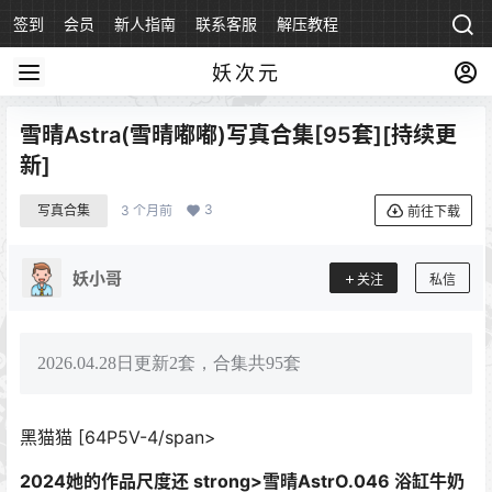
签到
会员
新人指南
联系客服
解压教程
永久地址
妖次元
雪晴Astra(雪晴嘟嘟)写真合集[95套][持续更
新]
3
写真合集
3 个月前
前往下载
妖小哥
关注
私信
2026.04.28日更新2套，合集共95套
黑猫猫 [64P5V-4/span>
2024她的作品尺度还 strong>雪晴AstrO.046 浴缸牛奶