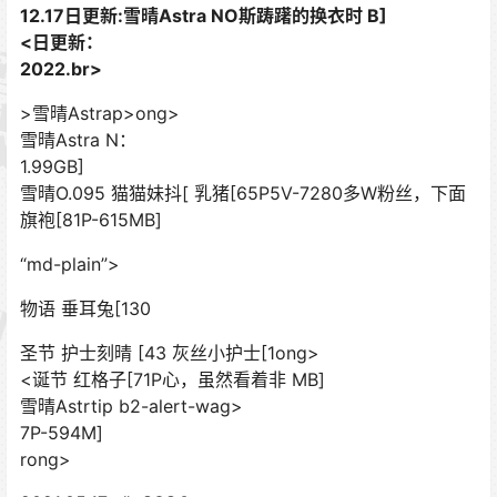
12.17日更新:雪晴Astra NO斯踌躇的换衣时 B]
<日更新：
2022.br>
>
雪晴Astrap>
ong>
雪晴Astra N：
1.99GB]
雪晴O.095 猫猫妹抖[ 乳猪[65P5V-7280多W粉丝，下面
旗袍[81P-615MB]
“md-plain”>
物语 垂耳兔[130
圣节 护士刻晴 [43 灰丝小护士[1ong>
<诞节 红格子[71P心，虽然看着非 MB]
雪晴Astrtip b2-alert-wag>
7P-594M]
rong>