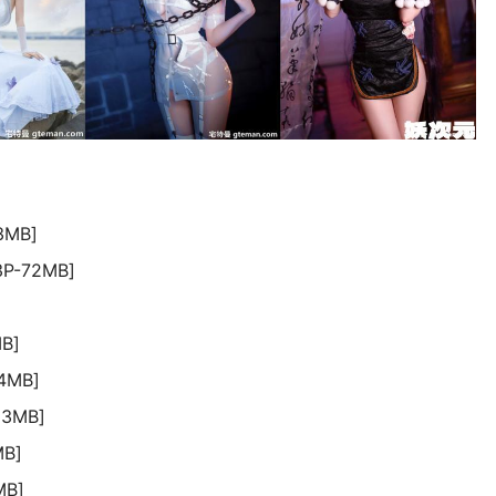
3MB]
-72MB]
B]
4MB]
3MB]
B]
MB]