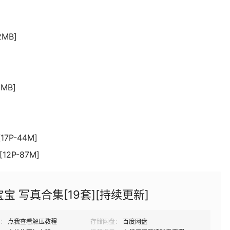
2MB]
MB]
7P-44M]
2P-87M]
宝 写真合集[19套][持续更新]
：
点我查看解压教程
存储网盘：
百度网盘