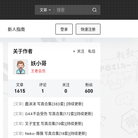
文章
享
新人指南
登录
快速注册
关于作者
关注
私信
妖小哥
王者会员
文章
评论
关注
粉丝
1615
1
0
600
[文章]
蠢沫沫 写真合集[383套] [持续更新]
[文章]
G44不会受伤 写真合集[172套][持续更新]
[文章]
叉子宝宝 写真合集[19套][持续更新]
[文章]
Neko-薇薇 写真合集[18套][持续更新]