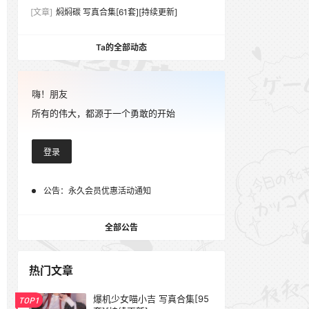
[文章]
焖焖碳 写真合集[61套][持续更新]
Ta的全部动态
嗨！朋友
所有的伟大，都源于一个勇敢的开始
登录
公告：
永久会员优惠活动通知
全部公告
热门文章
爆机少女喵小吉 写真合集[95
TOP1