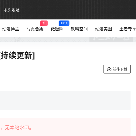
永久地址
新
HOT
动漫博主
写真合集
微密圈
铁粉空间
动漫美图
王者专
[持续更新]
前往下载
，无本站水印。