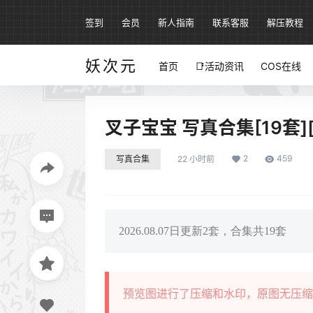
签到
会员
新人指南
联系客服
解压教程
妖次元
首页
📑活动资讯
COS在线
叉子宝宝 写真合集[19套]
2
459
写真合集
22 小时前
2026.08.07日更新2套，合集共19套
预览图进行了压缩和水印，原图无压缩