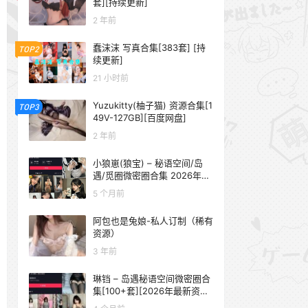
套][持续更新]
2 年前
蠢沫沫 写真合集[383套] [持
TOP2
续更新]
21 小时前
Yuzukitty(柚子猫) 资源合集[1
TOP3
49V-127GB][百度网盘]
2 年前
小狼崽(狼宝) – 秘语空间/岛
遇/觅圈微密圈合集 2026年抖
音资源更新中
5 个月前
阿包也是兔娘-私人订制（稀有
资源）
3 年前
琳铛 – 岛遇秘语空间微密圈合
集[100+套][2026年最新资源
更新中]