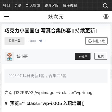
签到
会员
新人指南
联系客服
解压教程
永久地址
妖次元
巧克力小圆面包 写真合集[5套][持续更新]
1
写真合集
2 年前
前往下载
妖小哥
关注
私信
2023.07.14日更新1套，合集共5套
之踪 [122P6V-2./wp:image –> class=”wp-imag
预览=”” class=”wp-i.005 入职培训 [