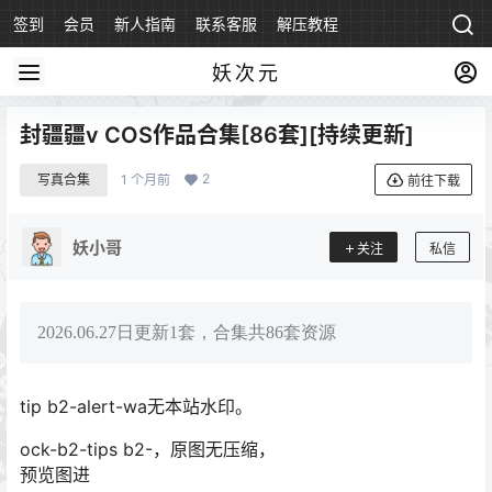
签到
会员
新人指南
联系客服
解压教程
永久地址
妖次元
封疆疆v COS作品合集[86套][持续更新]
2
写真合集
1 个月前
前往下载
妖小哥
关注
私信
2026.06.27日更新1套，合集共86套资源
tip b2-alert-wa无本站水印。
ock-b2-tips b2-，原图无压缩，
预览图进