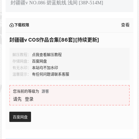
封疆疆v NO.086 碧蓝航线 浅间 [38P-514M]
查看
下载权限
封疆疆v COS作品合集[86套][持续更新]
解压教程：
点我查看解压教程
存储网盘：
百度网盘
有无水印：
本站均不加水印
温馨提示：
有任何问题请联系客服
您当前的等级为
游客
请先
登录
百度网盘