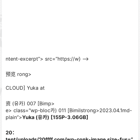
ntent-excerpt”> src=”https://w} –>
预览 rong>
CLOUD] Yuka at
资 (유카) 007 [Bimp>
e>
class="wp-bloc카) 011 [Bimilstrong>2023.04.1md-
plain”>
Yuka (유카) [155P-3.06GB]
20：
tent/uploads/20ffff.com/wp-conk-image size-fus=”