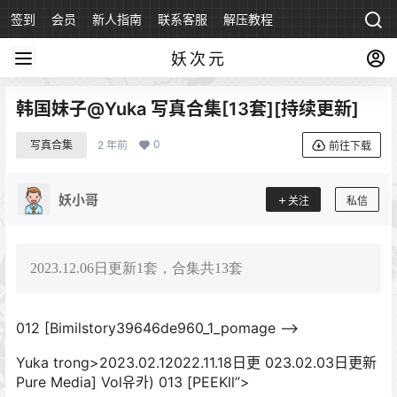
签到
会员
新人指南
联系客服
解压教程
永久地址
妖次元
韩国妹子@Yuka 写真合集[13套][持续更新]
0
写真合集
2 年前
前往下载
妖小哥
关注
私信
2023.12.06日更新1套，合集共13套
012 [Bimilstory39646de960_1_pomage –>
Yuka trong>2023.02.12022.11.18日更 023.02.03日更新
Pure Media] Vol유카) 013 [PEEKll”>