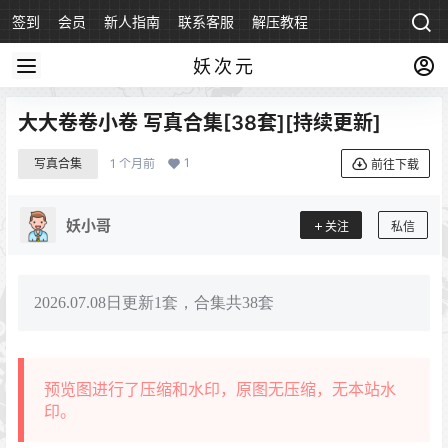
签到
会员
新人指南
联系客服
解压教程
永久地址
妖次元
大大卷卷小卷 写真合集[38套][持续更新]
1
写真合集
1 个月前
前往下载
妖小哥
关注
私信
2026.07.08日更新1套，合集共38套
预览图进行了压缩和水印，原图无压缩，无本站水
印。