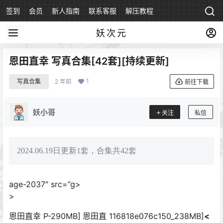
签到
会员
新人指南
联系客服
解压教程
永久地址
妖次元
恩田直幸 写真合集[42套][持续更新]
1
写真合集
2 年前
前往下载
妖小哥
关注
私信
2024.06.19日更新1套，合集共42套
age-2037″ src=”g>
>
恩田直幸 P-290MB]
恩田直 116818e076c150_238MB]
<