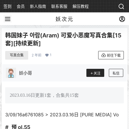
签到
会员
新人指南
联系客服
解压教程
永久地址
妖次元
韩国妹子 아람(Aram) 可爱小恶魔写真合集[15
套][持续更新]
1
写真合集
2 年前
前往下载
妖小哥
关注
私信
2023.03.16日更新1套，合集共15套
3/09/16a6761085 > 2023.03.16日 [PURE MEDIA] Vo
预 ol.55