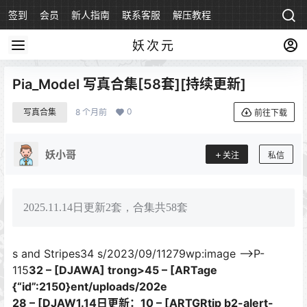
签到
会员
新人指南
联系客服
解压教程
永久地址
妖次元
Pia_Model 写真合集[58套][持续更新]
0
写真合集
8 个月前
前往下载
妖小哥
关注
私信
2025.11.14日更新2套，合集共58套
s and Stripes
34 s/2023/09/11279wp:image –>P-
115
32 – [DJAWA] trong>45 – [ARTage
{“id”:2150}ent/uploads/202e
28 – [DJAW1.14日更新：
10 – [ARTGRtip b2-alert-