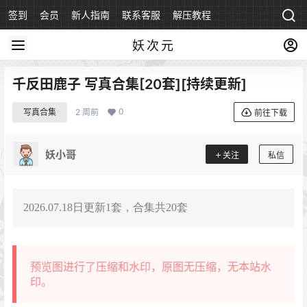
签到
会员
新人指南
联系客服
解压教程
永久地址
妖次元
千反田鹿子 写真合集[20套][持续更新]
0
写真合集
2 周前
前往下载
妖小哥
关注
私信
2026.07.18日更新1套，合集共20套
预览图进行了压缩和水印，原图无压缩，无本站水
印。