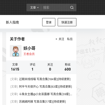
文章
享
新人指南
登录
快速注册
关于作者
关注
私信
妖小哥
王者会员
文章
评论
关注
粉丝
1615
1
0
600
[文章]
过期米线线喵 写真合集[184套][持续更新]
[文章]
阿半今天很开心 写真合集[63套][持续更新]
[文章]
斗鱼女主播@小女巫露娜 写真合集[39套]
[持续更新]
[文章]
苏嫣嫣阿姨 写真合集[17套][持续更新]