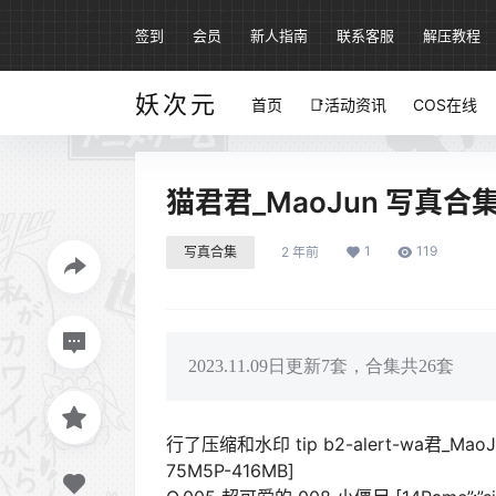
签到
会员
新人指南
联系客服
解压教程
妖次元
首页
📑活动资讯
COS在线
猫君君_MaoJun 写真合集
1
119
写真合集
2 年前
2023.11.09日更新7套，合集共26套
行了压缩和水印 tip b2-alert-wa君_Mao
75M5P-416MB]