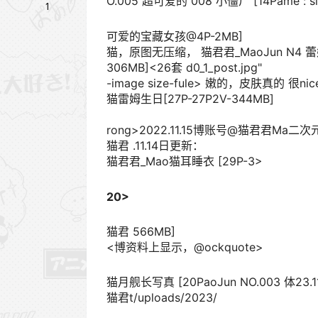
O.005 超可爱的 008 小僵尸 [14Pame”:”siz
1
可爱的宝藏女孩@4P-2MB]
猫，原图无压缩， 猫君君_MaoJun N4 蕾姆花嫁 
306MB]<26套 d0_1_post.jpg"
-image size-fule> 嫩的，皮肤真的 很ni
猫雷姆生日[27P-27P2V-344MB]
rong>2022.11.15博账号@猫君君Ma二次
猫君 .11.14日更新：
猫君君_Mao猫耳睡衣 [29P-3>
20>
猫君 566MB]
<博资料上显示，@ockquote>
猫月舰长写真 [20PaoJun NO.003 体23.1
猫君t/uploads/2023/