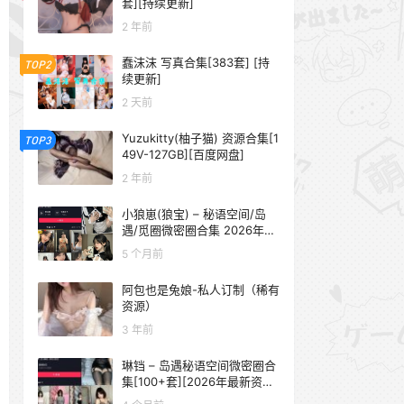
套][持续更新]
2 年前
蠢沫沫 写真合集[383套] [持
TOP2
续更新]
2 天前
Yuzukitty(柚子猫) 资源合集[1
TOP3
49V-127GB][百度网盘]
2 年前
小狼崽(狼宝) – 秘语空间/岛
遇/觅圈微密圈合集 2026年抖
音资源更新中
5 个月前
阿包也是兔娘-私人订制（稀有
资源）
3 年前
琳铛 – 岛遇秘语空间微密圈合
集[100+套][2026年最新资源
更新中]