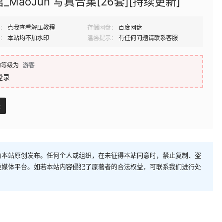
_MaoJun 写真合集[26套][持续更新]
：
点我查看解压教程
存储网盘：
百度网盘
：
本站均不加水印
温馨提示：
有任何问题请联系客服
的等级为
游客
登录
盘
为本站原创发布。任何个人或组织，在未征得本站同意时，禁止复制、盗
类媒体平台。如若本站内容侵犯了原著者的合法权益，可联系我们进行处