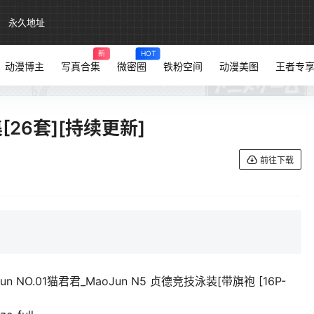
永久地址
新
HOT
动漫博主
写真合集
微密圈
铁粉空间
动漫美图
王者专
[26套][持续更新]
前往下载
Jun NO.01猫君君_MaoJun N5 贞德竞技泳装[带旗袍 [16P-