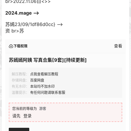
br>2022.11.06日<>
>
2024.mage –>
苏嫣23/09/1df86d0cc} –>
资 br>苏
查看
下载权限
苏嫣嫣阿姨 写真合集[9套][持续更新]
解压教程：
点我查看解压教程
存储网盘：
百度网盘
有无水印：
本站均不加水印
温馨提示：
有任何问题请联系客服
您当前的等级为
游客
请先
登录