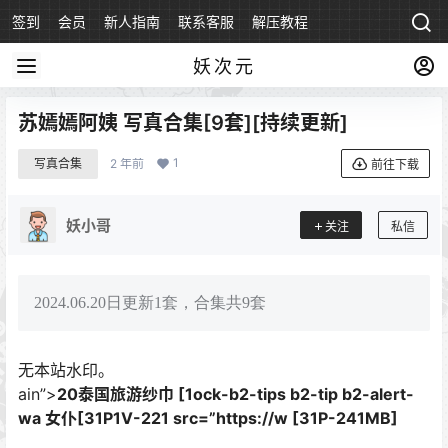
签到
会员
新人指南
联系客服
解压教程
永久地址
妖次元
苏嫣嫣阿姨 写真合集[9套][持续更新]
1
写真合集
2 年前
前往下载
妖小哥
关注
私信
2024.06.20日更新1套，合集共9套
无本站水印。
ain”>
20泰国旅游纱巾 [1ock-b2-tips b2-tip b2-alert-
wa 女仆[31P1V-221 src=”https://w [31P-241MB]