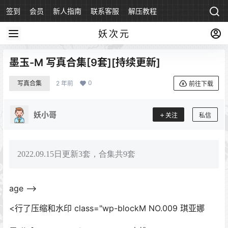
签到
会员
新人指南
联系客服
解压教程
永久地址
妖次元
墨玉-M 写真合集[9套][持续更新]
0
写真合集
2 年前
前往下载
妖小哥
关注
私信
2022.09.15日更新3套，合集共9套
age –>
<行了压缩和水印 class="wp-blockM NO.009 琪亚娜