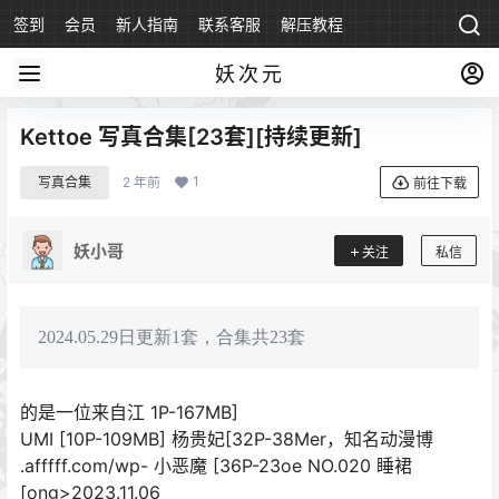
签到
会员
新人指南
联系客服
解压教程
永久地址
妖次元
Kettoe 写真合集[23套][持续更新]
1
写真合集
2 年前
前往下载
妖小哥
关注
私信
2024.05.29日更新1套，合集共23套
的是一位来自江 1P-167MB]
UMI [10P-109MB] 杨贵妃[32P-38Mer，知名动漫博
.afffff.com/wp- 小恶魔 [36P-23oe NO.020 睡裙
[ong>2023.11.06