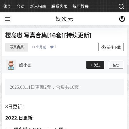
签到
会员
新人指南
联系客服
解压教程
永久地址
妖次元
樱岛嗷 写真合集[16套][持续更新]
1
写真合集
11 个月前
前往下载
妖小哥
关注
私信
2025.08.11日更新2套，合集共16套
8日更新：
2022.日更新: