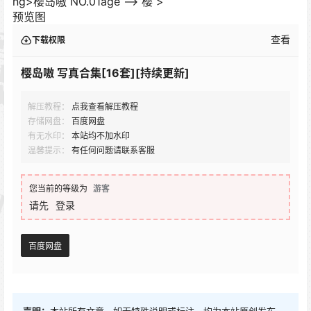
ng>樱岛嗷 NO.01age –>
樱 >
预览图
查看
下载权限
樱岛嗷 写真合集[16套][持续更新]
解压教程：
点我查看解压教程
存储网盘：
百度网盘
有无水印：
本站均不加水印
温馨提示：
有任何问题请联系客服
您当前的等级为
游客
请先
登录
百度网盘
声明：
本站所有文章，如无特殊说明或标注，均为本站原创发布。