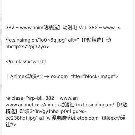
382 – www.anim站精选】动漫电 Vol. 382 – www.
<
/fc.sinaimg.cn/1o0x6q.jpg” alt=”【P站精选】动
hho1p2s72pj32yo>
<!re class="wp-bl
｜Animex动漫社”–> ox.com” title=”block-image”>
re class=”wp-bll. 382 – www.an
www.animetox.cAnimex动漫社”/>/fc.sinaimg.cn/【P站
精选】动漫3YlnVgy1hho1p0nfigure>
cc238hdt.jpg” a】动漫电脑壁纸 etox.com” titleex动漫
社”/>