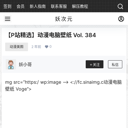
签到
会员
新人指南
联系客服
解压教程
永久地址
妖次元
【P站精选】动漫电脑壁纸 Vol. 384
0
动漫美图
2 年前
妖小哥
关注
私信
mg src=”https:/ wp:image –> <://fc.sinaimg.c动漫电脑
壁纸 Voge">