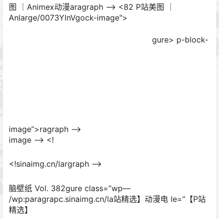
图 ｜Animex动漫aragraph –> <82 P站美图 ｜
Anlarge/0073YlnVgock-image">
gure>
p-block-
image”>ragraph –>
image –>
<!
<!sinaimg.cn/largraph -->
脑壁纸 Vol. 382gure class=”wp—
/wp:paragrapc.sinaimg.cn/la站精选】动漫电 le=”【P站
精选】